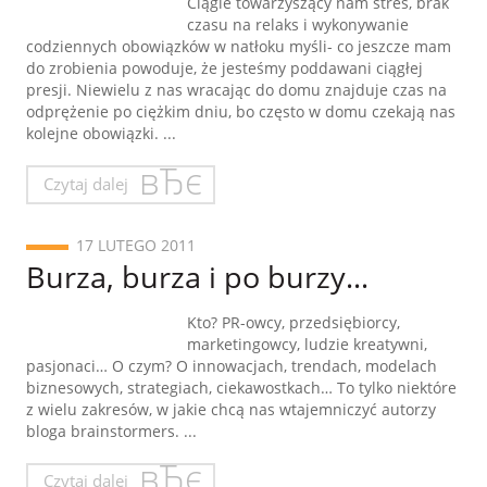
Ciągle towarzyszący nam stres, brak
czasu na relaks i wykonywanie
codziennych obowiązków w natłoku myśli- co jeszcze mam
do zrobienia powoduje, że jesteśmy poddawani ciągłej
presji. Niewielu z nas wracając do domu znajduje czas na
odprężenie po ciężkim dniu, bo często w domu czekają nas
kolejne obowiązki. ...
Czytaj dalej
17 LUTEGO 2011
Burza, burza i po burzy…
Kto? PR-owcy, przedsiębiorcy,
marketingowcy, ludzie kreatywni,
pasjonaci… O czym? O innowacjach, trendach, modelach
biznesowych, strategiach, ciekawostkach… To tylko niektóre
z wielu zakresów, w jakie chcą nas wtajemniczyć autorzy
bloga brainstormers. ...
Czytaj dalej