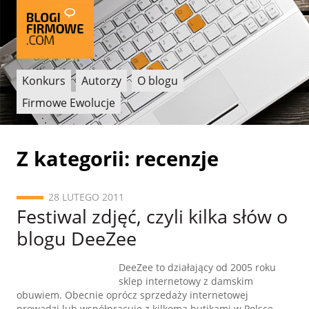
Konkurs
Autorzy
O blogu
Firmowe Ewolucje
Z kategorii: recenzje
28 LUTEGO 2011
Festiwal zdjęć, czyli kilka słów o
blogu DeeZee
DeeZee to działający od 2005 roku
sklep internetowy z damskim
obuwiem. Obecnie oprócz sprzedaży internetowej
prowadzi lub współpracuje z kilkoma butikami w Polsce