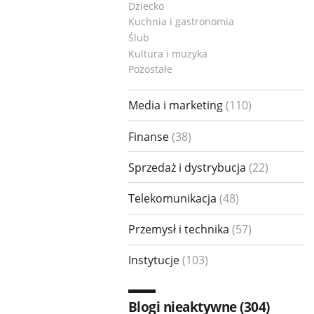
Dziecko
Kuchnia i gastronomia
Ślub
Kultura i muzyka
Pozostałe
Media i marketing
(
110
)
Finanse
(
38
)
Sprzedaż i dystrybucja
(
22
)
Telekomunikacja
(
48
)
Przemysł i technika
(
57
)
Instytucje
(
103
)
Blogi nieaktywne (304)