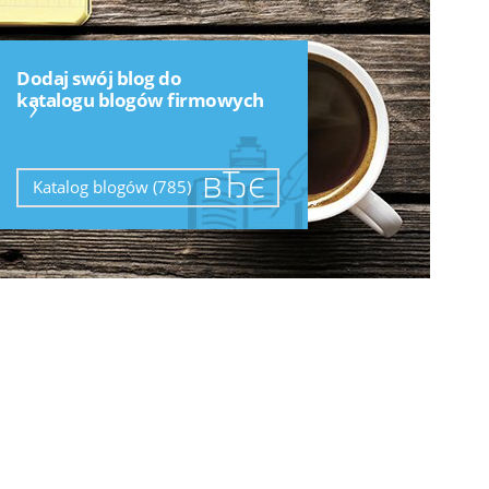
Dodaj swój blog do
›
katalogu blogów firmowych
Katalog blogów (785)