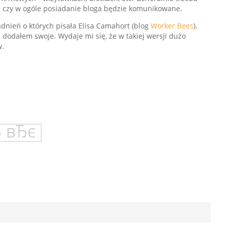
i czy w ogóle posiadanie bloga będzie komunikowane.
dnień o których pisała Elisa Camahort (blog
Worker Bees
).
dodałem swoje. Wydaje mi się, że w takiej wersji dużo
w.
s
e informacje: