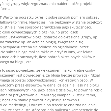
gólnej grupy większego znaczenia nabiera także projekt
y forma.
?
Warto na początku określić sobie sposób pomiaru sukcesu.
datkowego firmie. Nawet jeśli nie będziemy w stanie przełożyć
o istnieją inne sposoby sprawdzenia jego skuteczności.
ść osób odwiedzających bloga (np. 15 proc. osób
kość użytkowników bloga (dotarcie do określonej grupy, np.
a zmierzyć np. ankietą na blogu), zwiększenie się
ym przypadku trzeba się odnieść do oglądalności przez
ie sukces bloga można także mierzyć w inny, właściwie
w mediach branżowych, ilość pobrań określonych plików z
onego na blogu, etc.
 to jasno powiedzieć, ze wskazaniem na konkretne osoby
iązaniem jest powiedzenie, że bloga będzie prowadził "dział
wymaga osobistej odpowiedzialności konkretnych osób. W
owadzony przez ekspertów w danej dziedzinie. Jeśli na blogu
ch reklamowych (np. jako jeden z działów), to powinna robić
lna za przygotowanie i realizację kampanii). Dzięki temu,
 będzie w stanie prowadzić dyskusję zarówno z
i od marketingu, i wreszcie po trzecie to ona zna najlepiej
tak, że specjalista który posiada najlepsze kompetencje do