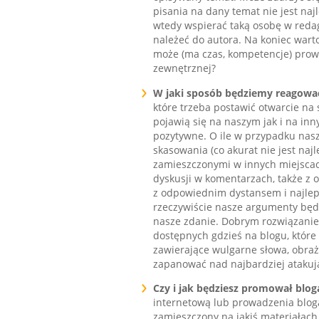
pisania na dany temat nie jest na
wtedy wspierać taką osobę w reda
należeć do autora. Na koniec warto
może (ma czas, kompetencje) prowad
zewnętrznej?
W jaki sposób będziemy reagowa
które trzeba postawić otwarcie na
pojawią się na naszym jak i na in
pozytywne. O ile w przypadku nas
skasowania (co akurat nie jest na
zamieszczonymi w innych miejscac
dyskusji w komentarzach, także z 
z odpowiednim dystansem i najlepi
rzeczywiście nasze argumenty będą 
nasze zdanie. Dobrym rozwiązanie
dostępnych gdzieś na blogu, któr
zawierające wulgarne słowa, obraża
zapanować nad najbardziej atakuj
Czy i jak będziesz promował blo
internetową lub prowadzenia bloga
zamieszczony na jakiś materiałach 