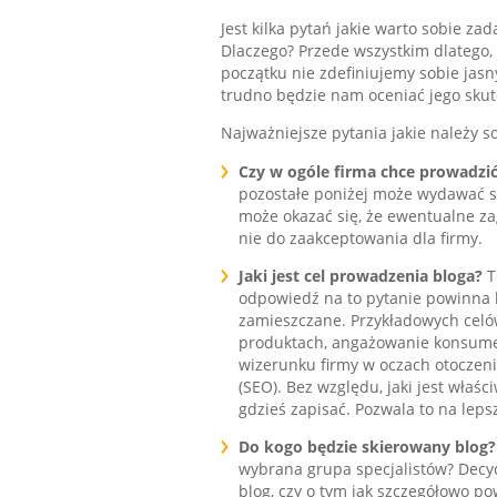
Jest kilka pytań jakie warto sobie z
Dlaczego? Przede wszystkim dlatego, 
początku nie zdefiniujemy sobie jas
trudno będzie nam oceniać jego skut
Najważniejsze pytania jakie należy 
Czy w ogóle firma chce prowadzi
pozostałe poniżej może wydawać s
może okazać się, że ewentualne z
nie do zaakceptowania dla firmy.
Jaki jest cel prowadzenia bloga?
T
odpowiedź na to pytanie powinna 
zamieszczane. Przykładowych celów
produktach, angażowanie konsumen
wizerunku firmy w oczach otoczeni
(SEO). Bez względu, jaki jest właśc
gdzieś zapisać. Pozwala to na leps
Do kogo będzie skierowany blog?
wybrana grupa specjalistów? Decyd
blog, czy o tym jak szczegółowo 