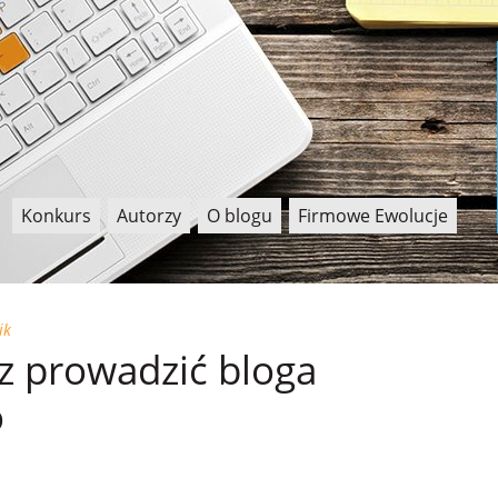
Konkurs
Autorzy
O blogu
Firmowe Ewolucje
ik
z prowadzić bloga
o