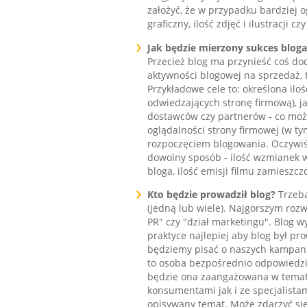
założyć, że w przypadku bardziej o
graficzny, ilość zdjęć i ilustracji cz
Jak będzie mierzony sukces bloga
Przecież blog ma przynieść coś do
aktywności blogowej na sprzedaż, t
Przykładowe cele to: określona ilo
odwiedzających stronę firmową), ja
dostawców czy partnerów - co możn
oglądalności strony firmowej (w t
rozpoczęciem blogowania. Oczywiśc
dowolny sposób - ilość wzmianek 
bloga, ilość emisji filmu zamieszcz
Kto będzie prowadził blog?
Trzeba
(jedną lub wiele). Najgorszym rozw
PR" czy "dział marketingu". Blog 
praktyce najlepiej aby blog był pr
będziemy pisać o naszych kampania
to osoba bezpośrednio odpowiedzia
będzie ona zaangażowana w temat,
konsumentami jak i ze specjalistam
opisywany temat. Może zdarzyć się 