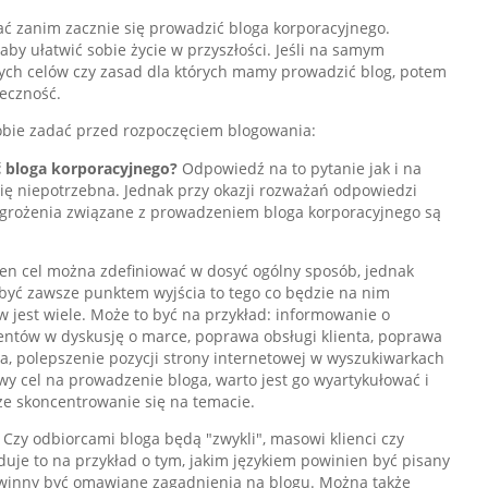
adać zanim zacznie się prowadzić bloga korporacyjnego.
aby ułatwić sobie życie w przyszłości. Jeśli na samym
nych celów czy zasad dla których mamy prowadzić blog, potem
eczność.
sobie zadać przed rozpoczęciem blogowania:
ć bloga korporacyjnego?
Odpowiedź na to pytanie jak i na
ię niepotrzebna. Jednak przy okazji rozważań odpowiedzi
agrożenia związane z prowadzeniem bloga korporacyjnego są
en cel można zdefiniować w dosyć ogólny sposób, jednak
być zawsze punktem wyjścia to tego co będzie na nim
 jest wiele. Może to być na przykład: informowanie o
tów w dyskusję o marce, poprawa obsługi klienta, poprawa
a, polepszenie pozycji strony internetowej w wyszukiwarkach
iwy cel na prowadzenie bloga, warto jest go wyartykułować i
ze skoncentrowanie się na temacie.
Czy odbiorcami bloga będą "zwykli", masowi klienci czy
uje to na przykład o tym, jakim językiem powinien być pisany
powinny być omawiane zagadnienia na blogu. Można także