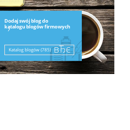
Dodaj swój blog do
›
katalogu blogów firmowych
Katalog blogów (785)