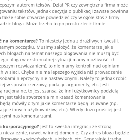
jlepszym autorem teksów. Dział PR czy zewnętrzna firma może
gowaniu tekstów. Jednak decyzja o publikacji zawsze powinna
 także sobie otwarcie powiedzieć czy w ogóle ktoś z firmy
zić bloga. Może trzeba to po prostu zlecić firmie
ć na komentarze?
To niestety jedna z drażliwych kwestii,
 samym początku. Musimy założyć, że komentarze jakie
nych blogach na temat naszego blogowania nie muszą być
zego bloga w ekstremalnej sytuacji mamy możliwość ich
jlepszym rozwiązaniem), to nie mamy kontroli nad opiniami
h w sieci. Chyba nie ma lepszego wyjścia niż prowadzenie
osobami nieprzychylnie nastawionymi. Należy to jednak robić
ej w sposób rzeczowy, podając argumenty, etc. Jeśli
racjonalne, to jest szansa, że inni użytkownicy podzielą
m jest także stworzenia mini-zasad komentowania
e będą mówiły o tym jakie komentarze będą usuwane (np.
jące innych użytkowników, etc.). Wtedy dużo prościej jest
ącymi nas komentarzami.
ga korporacyjnego?
Jest to kwestia integracji ze stroną
 niezależnie, nawet w innej domenie. Czy adres bloga będzie
firmowych - wizytówkach, ulotkach, etc. Generalnie trzeba