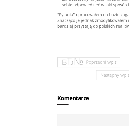
sobie odpowiedzieć w jaki sposób 
"Pytania" opracowałem na bazie zaga
Znacząco je jednak zmodyfikowałem i 
bardziej przystają do polskich realió
Poprzedni wpis
Następny wpi
Komentarze
Aby dodać komentarz podaj dodatkow