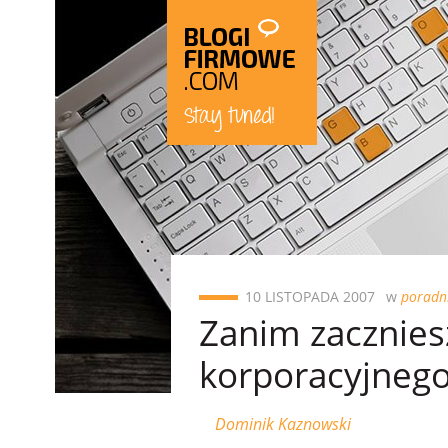
10 LISTOPADA 2007
w
poradn
Zanim zacznies
korporacyjneg
Dominik Kaznowski